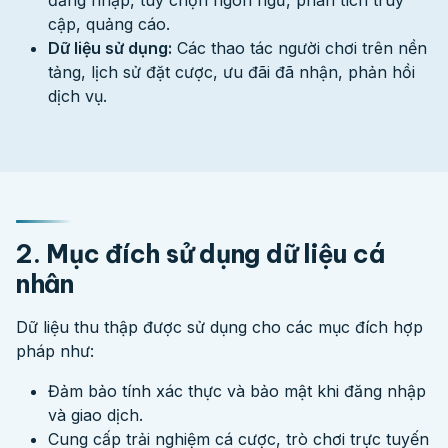
đăng nhập, tùy chọn ngôn ngữ, phân tích truy
cập, quảng cáo.
Dữ liệu sử dụng:
Các thao tác người chơi trên nền
tảng, lịch sử đặt cược, ưu đãi đã nhận, phản hồi
dịch vụ.
2. Mục đích sử dụng dữ liệu cá
nhân
Dữ liệu thu thập được sử dụng cho các mục đích hợp
pháp như:
Đảm bảo tính xác thực và bảo mật khi đăng nhập
và giao dịch.
Cung cấp trải nghiệm cá cược, trò chơi trực tuyến